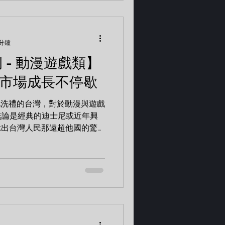
 分鐘
例 - 動漫遊戲類】
漫市場成長不停歇
化洗禮的台灣，對於動漫與遊戲
無論是經典的迪士尼或近年興
都展示出台灣人民那遠超他國的驚
慶典木質拼圖 Vtuber 浠
好想兔毆兜麥公仔...