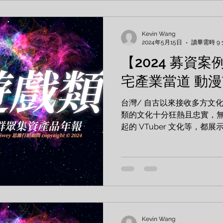
Kevin Wang
2024年5月15日
讀畢需時 9
【2024 募資案
宅產業當道 動
台灣/ 自古以來接收多方文
類的文化十分狂熱且忠實，
起的 VTuber 文化等，
人消費實力。 專案 迪士尼百年
Mizuki 3D演唱會募資計劃 
Kevin Wang