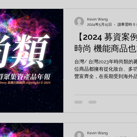
Kevin Wang
2024年5月15日
讀畢需時 8
【2024 募資案
時尚 機能商品
台灣/ 台灣2023年時尚類
位商品都擁有從化妝台、多
豐富齊全，在長期受到海外
讓本土品牌被看見的一年。 
AQUILA天鷹座 減壓泰坦包 O5
Kevin Wang