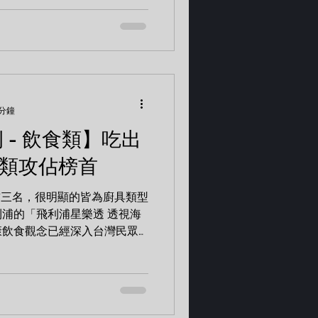
 分鐘
例 - 飲食類】吃出
電類攻佔榜首
前三名，很明顯的皆為廚具類型
浦的「飛利浦星樂透 透視海
康飲食觀念已經深入台灣民眾
具商品獲得。 專案 飛利浦星
𝗔𝗡...