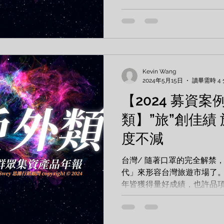
被大眾關注支持。 專案 《
資計畫...
Kevin Wang
2024年5月15日
讀畢需時 4
【2024 募資案例
類】”旅”創佳績
度不減
台灣/ 隨著口罩的完全解禁
代」來形容台灣旅遊市場了。
年皆獲得量好成績，也許品
的行李箱與戶外充電站，都是
ZENDURE 1000W 小坦克户外