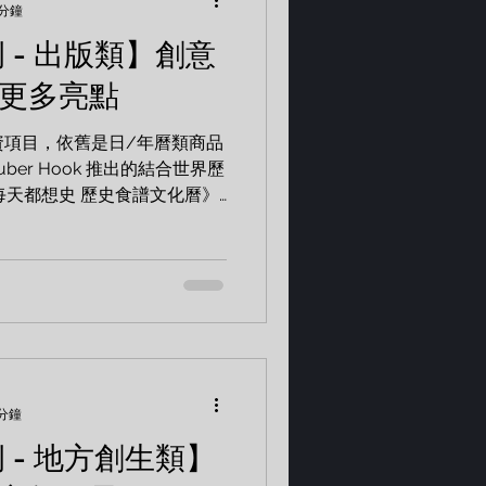
 分鐘
例 - 出版類】創意
出更多亮點
集資項目，依舊是日/年曆類商品
ber Hook 推出的結合世界歷
每天都想史 歷史食譜文化曆》
額拿下冠軍。 專案 2024每天
.
 分鐘
例 - 地方創生類】