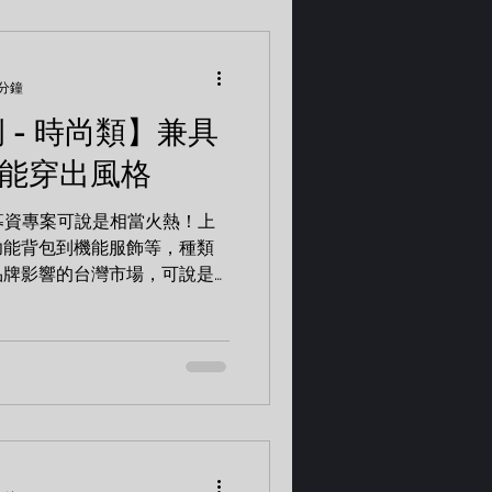
 分鐘
例 - 時尚類】兼具
也能穿出風格
的募資專案可說是相當火熱！上
功能背包到機能服飾等，種類
品牌影響的台灣市場，可說是
專案 居家先生 超級收納化妝台
PRO 科技防水 機...