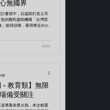
愛心無國界
募資計畫當中，以協助打造土耳
打造的難民援助機構「台灣雷
畫」拔得頭籌，募得將近800
關懷全球議題已是台灣人民近
伊漢勒 世界公民中心營運計畫
 分鐘
例 - 教育類】無限
市場備受關注
類募資專案依舊火熱，本次精選