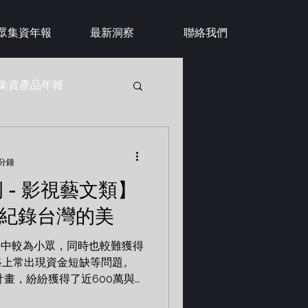
眾集資年報
最新洞察
聯絡我們
眾集資產品年報
 分鐘
例 - 影視藝文類】
像紀錄台灣的美
場中較為小眾，同時也較難獲得
路上常出現資金短缺等問題。
計畫，紛紛獲得了近600萬與
顯示只要是好的作品，依舊能夠