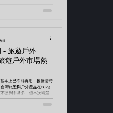
赤心巔峰》紀錄片後製暨上映集
 分鐘
 - 旅遊戶外
 旅遊戶外市場熱
，基本上已不能再用「後疫情時
台灣旅遊與戶外產品在2023
項不是到非常多，但本次精選
千萬級別的優質案例。 專案
行動電站 AZPAC...