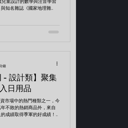
歲兒童設計的數學與注音學習
，與知名雜誌《國家地理雜
地理雜誌 2024 影像方舟珍
》數字・注音 輕鬆學習組...
 分鐘
例 - 設計類】聚集
融入日用品
募資市場中的熱門種類之一，今
萬年不敗的熱銷商品外，來自
人的成績取得季軍的好成績！
 Hiding Tou 新國民飲料杯