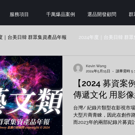
服務項目
千萬爆品案例
選品開發顧問
群
年度｜台美日韓 群眾集資產品年報
2024年度｜台美日韓 群
AI Agent
Kevin Wang
2024年5月15日
讀畢需時 5
【2024 募資案
傳遞文化 用影
台灣/ 紀錄片類型在影視市
大型片商青睞，因此在創作
而2023年的兩部紀錄片募資
500萬新台幣的贊助支持，