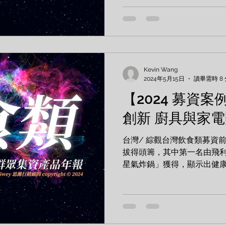
Enjoy the Wood...
Kevin Wang
2024年5月15日
讀畢需時 8
【2024 募資案
創新 廚具與家
台灣/ 綜觀台灣飲食類募資
拔得頭籌，其中第一名由飛利
星氣炸鍋」獲得，顯示出健
內心，而第二與第三名則為廚
樂透 透視海星氣炸鍋 𝗠𝗮𝗸𝗘𝗮𝘁 