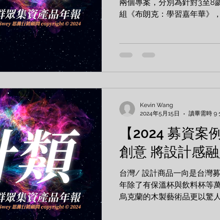
兩個專案，分別為針對3至8
組《布朗克：學習嘉年華》
誌》推出的日曆組。 專案 國家
藏日曆 《布朗克：學習嘉年華
Kevin Wang
2024年5月15日
讀畢需時 9
【2024 募資案
創意 將設計感
台灣/ 設計商品一向是台灣
年除了有保溫杯與飲料杯等
烏克蘭的木製藝術品更以驚
專案 TiKOBO 純鈦鯨魚杯第二代