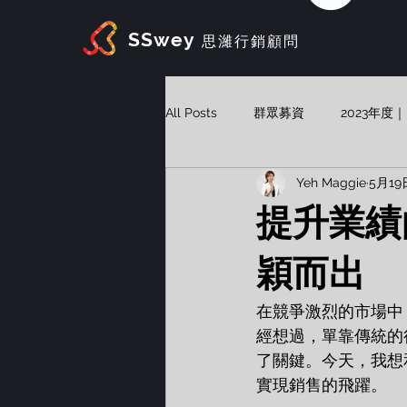
SSwey
思濰行銷顧問
All Posts
群眾募資
2023年
Yeh Maggie
5月19
Vibe Marketing
AI Agent
提升業績
穎而出
在競爭激烈的市場中
經想過，單靠傳統的
了關鍵。今天，我想
實現銷售的飛躍。