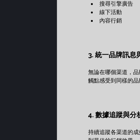
搜尋引擎廣告  
線下活動  
內容行銷  
3. 統一品牌訊
無論在哪個渠道，品
觸點感受到同樣的品
4. 數據追蹤與分
持續追蹤各渠道的成