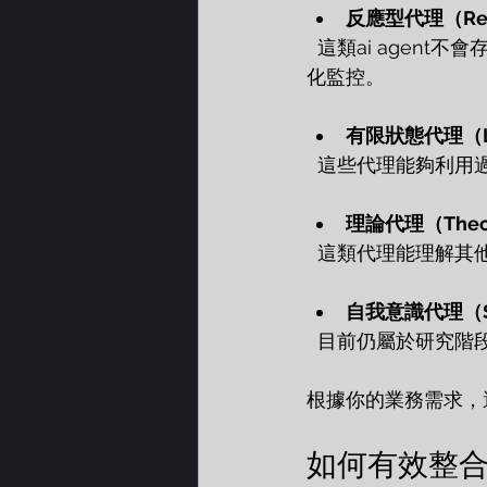
反應型代理（Reac
  這類ai agent不會存儲過去的經驗，只根據當前環境做出反應。它們適合簡單任務，如自動
化監控。
有限狀態代理（Lim
  這些代理能夠利
理論代理（Theory
  這類代理能理解
自我意識代理（Sel
  目前仍屬於研究
根據你的業務需求，選
如何有效整合a