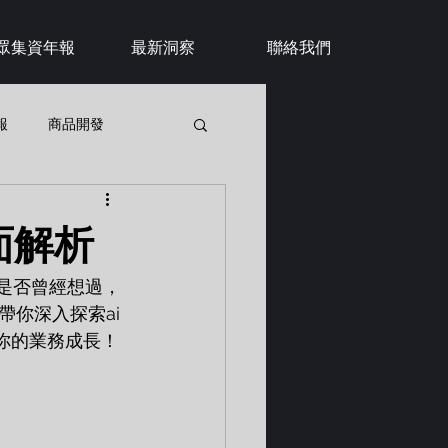
眾集資年報
最新洞察
聯絡我們
報
商品開發
多面解析
是否曾經想過，
你深入探索ai 
你的業務成長！