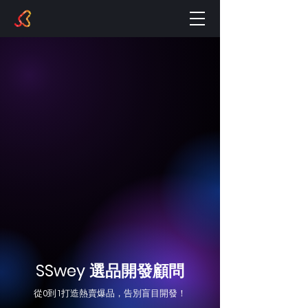
​SSwey 選品開發顧問
從0到1打造熱賣爆品，告別盲目開發！