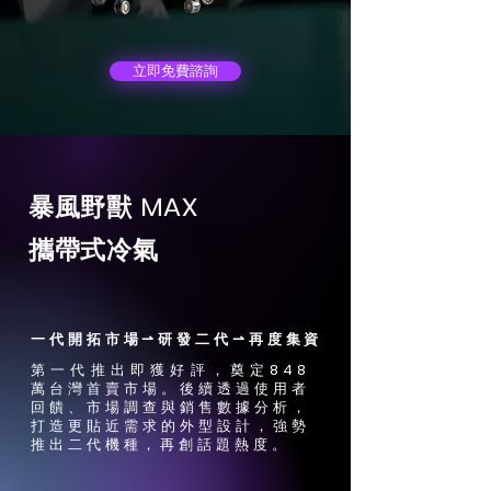
立即免費諮詢
MAX
暴風野獸
攜帶式冷氣
一代開拓市場⇀研發二代⇀再度集資
第一代推出即獲好評，奠定848
萬台灣首賣市場。後續透過使用者
回饋、市場調查與銷售數據分析，
打造更貼近需求的外型設計，強勢
推出二代機種，再創話題熱度。