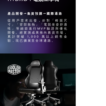
產品開發⇀集資預購⇀國際通路
從用戶需求出發，針對「椅面尺
寸」「背部散熱」「電競坐姿舒適
性」等細節進行MVP驗證與優化
開發。
經實測成果推向募資市場，
累計突破 1,000 萬以上銷售金
額，現已擴展至全球通路。