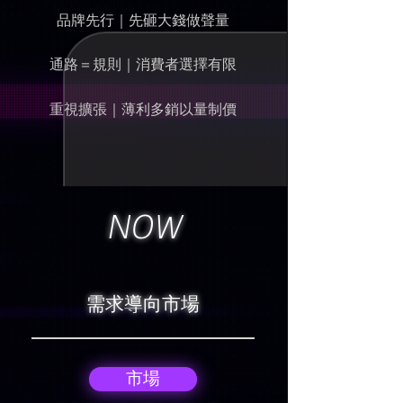
品牌先行｜先砸大錢做聲量
通路＝規則｜消費者選擇有限
重視擴張｜薄利多銷以量制價
NOW
​需求導向市場
市場