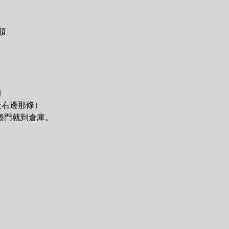
順
街
走右邊那條）
捲門就到倉庫。