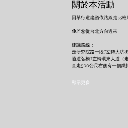
關於本活動
因單行道建議依路線走比較
🔴若您從台北方向過來
建議路線：
走研究院路一段⤴️左轉大坑
過道弘橋⤴️左轉環東大道（
直走500公尺右側有一個鐵
顯示更多