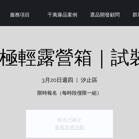
服務項目
千萬爆品案例
選品開發顧問
群
IN極輕露營箱｜試
3月20日週四
  |  
汐止區
限時報名（每時段僅限一組）
報名已截止
查看其他活動