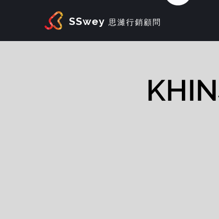
SSwey
思濰行銷顧問
KH