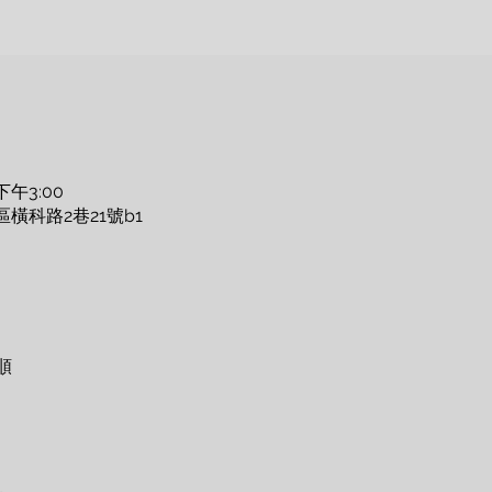
下午3:00
區橫科路2巷21號b1
順