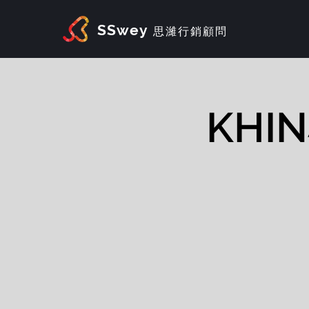
SSwey
思濰行銷顧問
KH