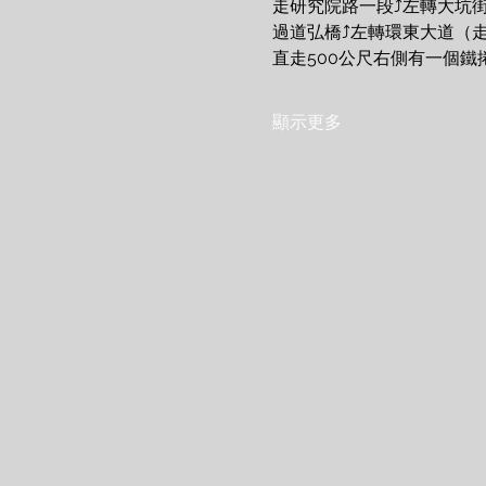
走研究院路一段⤴️左轉大坑
過道弘橋⤴️左轉環東大道（
直走500公尺右側有一個鐵
顯示更多