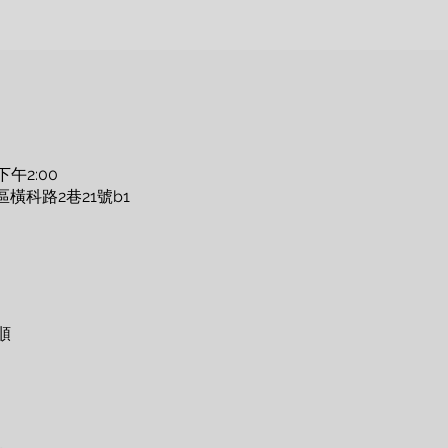
下午2:00
區橫科路2巷21號b1
順