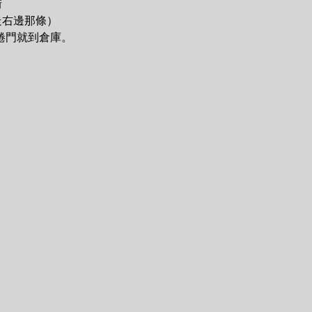
街
走右邊那條）
捲門就到倉庫。