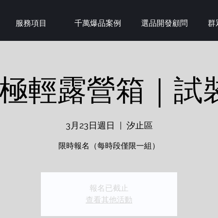
服務項目
千萬爆品案例
選品開發顧問
群
IN極輕露營箱｜試
3月23日週日
  |  
汐止區
限時報名（每時段僅限一組）
報名已截止
查看其他活動