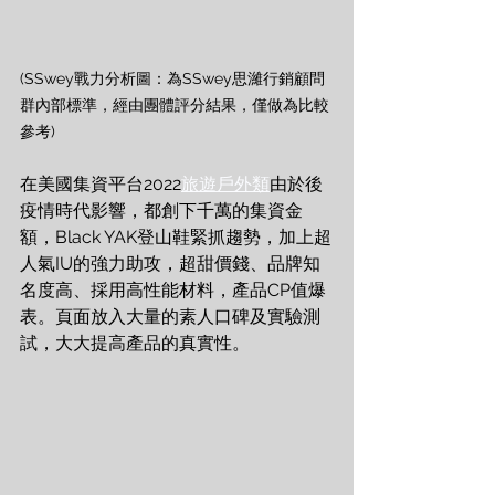
(SSwey戰力分析圖：為SSwey思濰行銷顧問
群內部標準，經由團體評分結果，僅做為比較
參考)
在美國集資平台2022
旅遊戶外類
由於後
疫情時代影響，都創下千萬的集資金
額，Black YAK登山鞋緊抓趨勢，加上超
人氣IU的強力助攻，超甜價錢、品牌知
名度高、採用高性能材料，產品CP值爆
表。頁面放入大量的素人口碑及實驗測
試，大大提高產品的真實性。