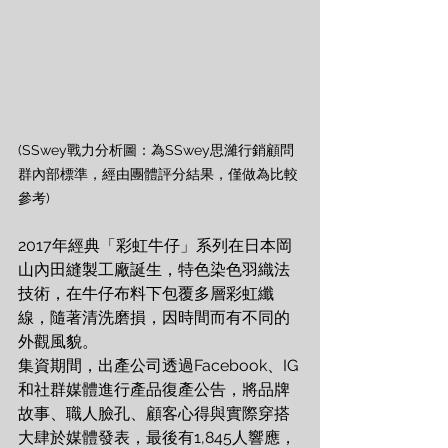
(SSwey戰力分析圖：為SSwey思濰行銷顧問
群內部標準，經由團體評分結果，僅做為比較
參考)
2017年經典「彩虹牛仔」系列在日本岡
山內田縫製工廠誕生，特色染色羽織法
技術，在牛仔布料下包覆多層彩虹纖
線，隨著清洗磨損，因時間而有不同的
外觀風貌。
集資期間，出產公司透過Facebook、IG
和社群媒體進行產品復產公告，將品牌
故事、職人臉孔、顧客心得與實際穿搭
大肆於媒體發表，最後有1,845人響應，