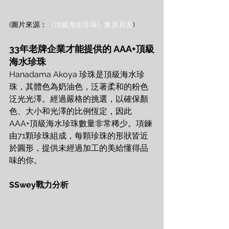
(圖片來源：
《頂級海水珍珠》集資頁面
)
33年老牌企業才能提供的 AAA+頂級
海水珍珠
Hanadama Akoya 珍珠是頂級海水珍
珠，其體色為奶油色，泛著柔和的粉色
泛光光澤。經過嚴格的挑選，以確保顏
色、大小和光澤的比例恆定，因此
AAA+頂級海水珍珠數量非常稀少。項鍊
由71顆珍珠組成，每顆珍珠的形狀皆近
於圓形，提供未經過加工的美給懂得品
味的你。
SSwey戰力分析