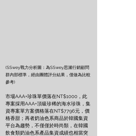
(SSwey戰力分析圖：為SSwey思濰行銷顧問
群內部標準，經由團體評分結果，僅做為比較
參考)
市場AAA+珍珠單價落在NT$1000，此
專案採用AAA+頂級珍稀的海水珍珠，集
資專案單方案價格落在NT$7796元，價
格香甜；再者奶油色系商品於韓國集資
平台為趨勢，不僅僅於時尚類，在韓國
飲食類奶油色系產品集資成績也相當突