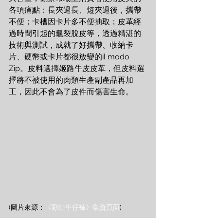
各項痛點：長夾過長、短夾過後，攜帶
不便；卡槽因卡片多不便抽取；皮革經
過時間引起的龜裂脫皮等，透過精湛的
技術與測試，成就了好攜帶、收納卡
片、硬幣或卡片都很放變的il modo 
Zip。皮料選擇姬路牛皮皮革，但皮料選
擇將不被使用的肉類生產副產品再加
工，因此不會為了皮件而傷害生命。
(圖片來源：
《彩虹牛仔褲》集資頁面
)