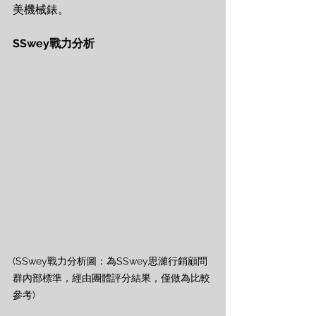
美機械錶。
SSwey戰力分析
(SSwey戰力分析圖：為SSwey思濰行銷顧問
群內部標準，經由團體評分結果，僅做為比較
參考)