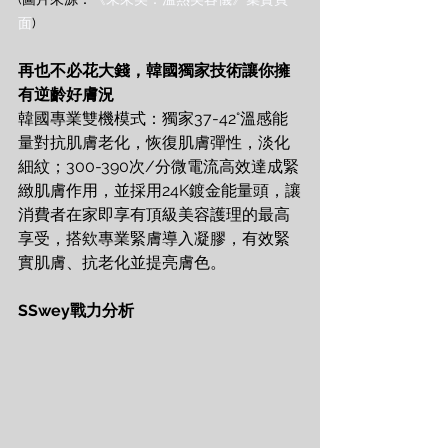
面
)
再也不必花大錢，韓國獨家技術讓你擁
有逆齡好膚況
韓國專業雙機模式：獨家37-42°溫感能
量對抗肌膚老化，恢復肌膚彈性，淡化
細紋；300-390次/分微電流高效達成緊
緻肌膚作用，並採用24K鍍金能量頭，讓
消費者在家即享有頂級美容護理的最高
享受，搭欸專業緊膚導入凝膠，有效緊
實肌膚、抗老化並提亮膚色。
SSwey戰力分析 