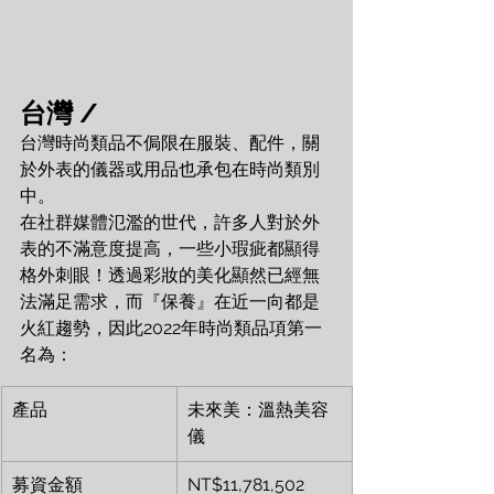
台灣 /
台灣時尚類品不侷限在服裝、配件，關
於外表的儀器或用品也承包在時尚類別
中。
在社群媒體氾濫的世代，許多人對於外
表的不滿意度提高，一些小瑕疵都顯得
格外刺眼！透過彩妝的美化顯然已經無
法滿足需求，而『保養』在近一向都是
火紅趨勢，因此2022年時尚類品項第一
名為：
產品
未來美：溫熱美容
儀
募資金額
NT$11,781,502