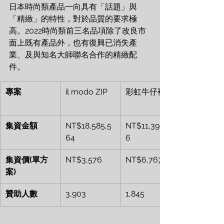
日本時尚類產品一向具有「話題」與
「精緻」的特性，對於品質的要求極
高。2022時尚類前三名品項除了改良市
面上既有產品外，也有復興已消失產
業、及與知名大師聯名合作的精緻配
件。
專案
il modo ZIP
彩虹牛仔褲
集資金額
NT$18,585,5
NT$11,398,25
64
6
集資價(單方
NT$3,576
NT$6,767
案)
贊助人數
3,903
1,845