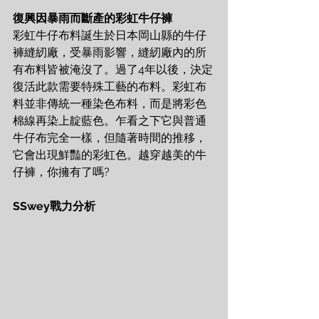
復興因暴雨而斷產的彩虹牛仔褲
彩虹牛仔布料誕生於日本岡山縣的牛仔
褲縫紉廠，受暴雨影響，縫紉廠內的所
有布料皆被淹沒了。過了4年以後，決定
復活此款需要特殊工藝的布料。彩虹布
料並非傳統一種染色布料，而是將彩色
棉線再染上靛藍色。乍看之下它與普通
牛仔布完全一樣，但隨著時間的推移，
它會出現鮮豔的彩虹色。越穿越美的牛
仔褲，你擁有了嗎?
SSwey戰力分析