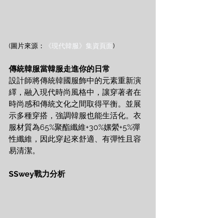
(圖片來源：
《現代韓服》集資頁面
)
傳統韓服當韓服走進你的日常
設計師將傳統韓國服飾中的元素重新演
繹，融入現代時尚風格中，讓穿著者在
時尚感和傳統文化之間取得平衡。並展
示多種穿搭，強調韓服也能生活化。衣
服材質為65%聚酯纖維+30%嫘縈+5%彈
性纖維，因此穿起來舒適、有彈性且容
易清潔。
SSwey戰力分析