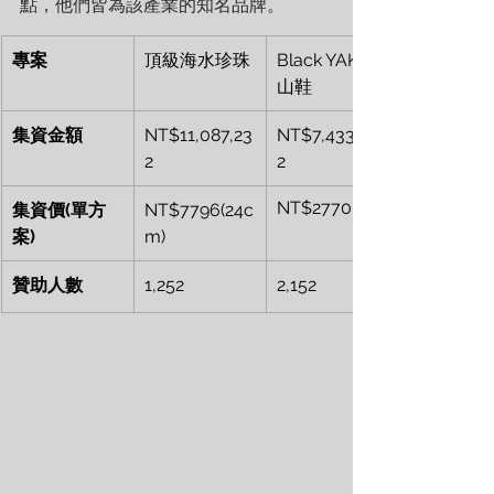
點，他們皆為該產業的知名品牌。
專案
頂級海水珍珠
Black YAK登
山鞋
集資金額
NT$11,087,23
NT$7,433,80
2
2
NT$2770
集資價(單方
NT$7796(24c
案)
m)
贊助人數
1,252
2,152