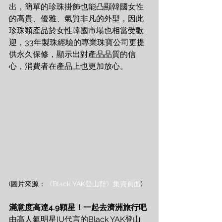
出，簡單的珍珠掛飾也能凸顯韓國女性
的高貴、優雅、氣質非凡的外型，因此
珍珠類產品於女性韓國市場也相當受歡
迎，33年製珠經驗的專業珠寶公司更提
供永久保修，顯示出對產品品質的信
心，消費者在產品上也更加放心。
(圖片來源：
《Black YAK登山鞋》集資頁面
)
滿意度高達4.9顆星！一起去濟洲旅行吧
由高人氣明星IU代言的Black YAK登山