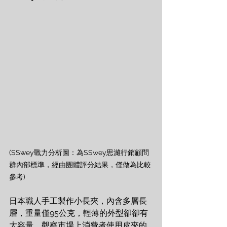
(SSwey戰力分析圖：為SSwey思濰行銷顧問
群內部標準，經由團體評分結果，僅做為比較
參考)
日本職人手工製作小長夾，內含多層長
層，重量僅95公克，輕薄的外型卻卻有
大容量，觀察市場上消費者使用皮夾的