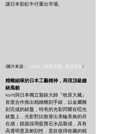
讓日本彩虹牛仔重出市場。
(圖片來源：
《kont x 牧原大藏》集資頁面
)
精雕細琢的日本工藝精神，再現頂級鐘
錶風貌
kont與日本獨立製錶大師『牧原大藏』
首度合作推出精緻雕刻手錶，以金屬雕
刻完成的錶盤，特有的光彩閃耀在啞光
錶盤上，光影對比散發出美輪美奐的存
在感；鏡面採用藍寶石水晶製成，具有
高透明度及耐刮性，是款值得收藏的精