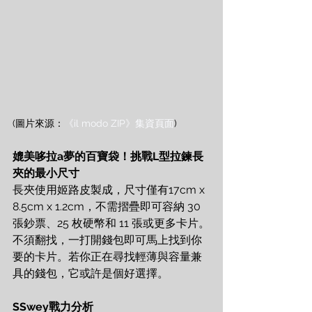
(圖片來源：
《il modo ZIP》集資頁面
)
媲美哆拉a夢的百寶袋！挑戰L型拉鍊長
夾的最小尺寸
長夾使用姬路皮製成，尺寸僅有17cm x 
8.5cm x 1.2cm，不需摺疊即可容納 30 
張鈔票、25 枚硬幣和 11 張或更多卡片。
不須翻找，一打開錢包即可馬上找到你
要的卡片。若你正在尋找輕薄與容量兼
具的錢包，它或許是個好選擇。
SSwey戰力分析