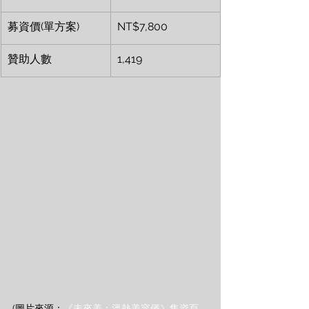
募資價(單方案)
NT$7,800
贊助人數
1,419
(圖片來源：
《未來美：溫熱美容儀》集資頁