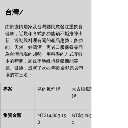
台灣/
由於疫情居家及台灣國民愈發注重飲食
健康，近幾年各式多功能鍋不斷推陳出
新，近期與料理有關的產品趨勢：多功
能、天然、好清潔；再者口服保養品同
為台灣市場的趨勢，用科學的方式花較
少的時間，高效率地維持身體機能美
麗、健康，造就了2022年飲食類集資市
場的前三名：
專案
蒸的氣炸鍋
大古鑄鐵雙雙
鍋
集資金額
NT$14,863,15
NT$9,289,94
8
0