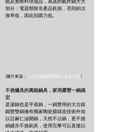
能及實際料理成品，為蒸的氣炸鍋大大
加分；電器類除非產品耗損，否則的汰
換率低，因此回購力低。
(圖片來源：
《大古鑄鐵雙雙鍋》集資頁面
)
不挑爐具的萬能鍋具，家用露營一鍋搞
定
是湯鍋也是平底鍋，一鍋雙用的大古鑄
鐵雙雙鍋擁有獨家陶瓷膜鑄造技術外加
以亞麻仁油開鍋，天然不沾鍋，更不挑
鍋鏟亦不挑刷具，使用完畢可以直接以