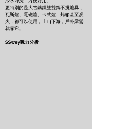
冷水沖洗，方便好用。
更特別的是大古鑄鐵雙雙鍋不挑爐具，
瓦斯爐、電磁爐、卡式爐、烤箱甚至炭
火，都可以使用，上山下海，戶外露營
就靠它。
SSwey戰力分析