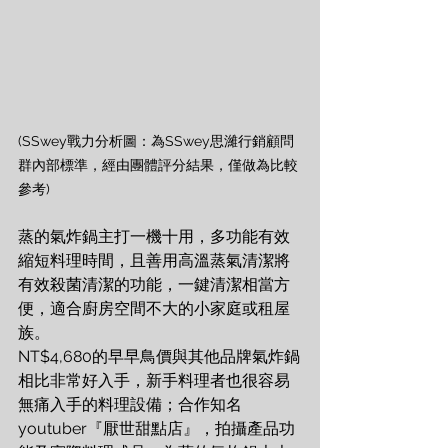
(SSwey戰力分析圖：為SSwey思濰行銷顧問
群內部標準，經由團體評分結果，僅做為比較
參考)
蒸的氣炸鍋主打一機十用，多功能有效
縮短料理時間，且善用高溫蒸氣清潔將
有效殺菌清潔的功能，一鍵清潔相當方
便，適合廚房空間不大的小家庭或租屋
族。
NT$4,680的早早鳥價與其他品牌氣炸鍋
相比非常好入手，新手料理者也很容易
無痛入手的料理設備；合作知名
youtuber『厭世甜點店』，拍攝產品功