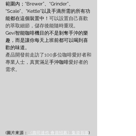
範圍內；“Brewer”、“Grinder”、
“Scale”、“Kettle”以及手滴所需的所有功
能都在這個裝置中！
可以設置自己喜歡
的萃取細節，儲存後能隨時重現。
Gevi智能咖啡機目的不是剝奪手沖的樂
趣，而是讓你每天上班前都可以喝到喜
歡的味道。
產品開發前走訪了100多位咖啡愛好者和
專業人士，真實滿足
手沖咖啡
愛好者的
需求。
(圖片來源：
《壽司達也 會員招募》集資頁面
)