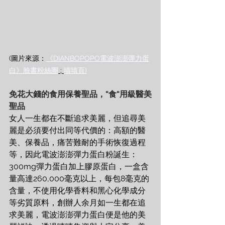
(圖片來源：
《DIANBOPOPO電波澎澎彈力蛋
白》臉書粉絲團
 ; 
嘖嘖頁)
免花大錢的食用保養聖品，"食"用級醫美
聖品
女人一生都在不斷追求美麗，但追尋美
麗是必須要付出同等代價的：高額的醫
美、保養品，痛苦難耐的手術恢復過程
等，因此電波澎澎彈力蛋白粉誕生：
300mg彈力蛋白加上膠原蛋白，一盒含
量高達260,000毫克以上，每包8毫克的
含量，不使用化學香料和黑心化學成分
等劣質原料，創辦人余月如一生都在追
求美麗，電波澎澎彈力蛋白便是他的美