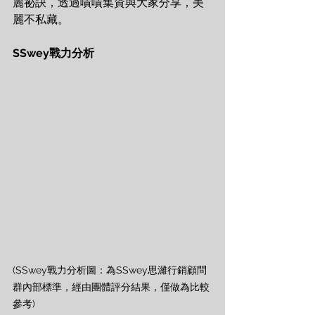
麗祕訣，透過嘖嘖集資與大家分享，美
麗不私藏。
SSwey戰力分析
(SSwey戰力分析圖：為SSwey思濰行銷顧問
群內部標準，經由團體評分結果，僅做為比較
參考)