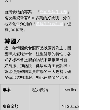
火！
台灣食物的專案：『
門前隱味牛肉麵
』
兩次集資皆有600多萬的好成績；分在
地方創生類別的『
源興牛飼育計畫
』也
有500多萬。
韓國/
近一年韓國飲食類商品以廚具為主，因
應韓人愛吃米食、注重健康的特性，各
式各樣不含塗層的鍋類不斷推陳出新，
好清潔、加熱快、健康成為主要訴求；
製冰也是韓國集資市場的一大趨勢，研
發做出透明清澈、融化速度慢的冰塊。
專案
壓力飯鍋
Jewelice
集資金額
NT$6,142,06