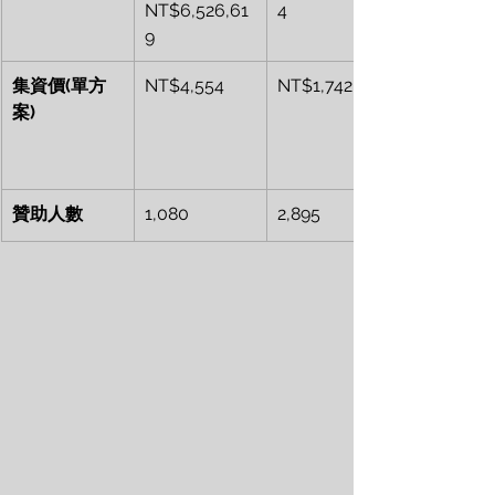
NT$6,526,61
4
9
集資價(單方
NT$4,554
NT$1,742
案)
贊助人數
1,080
2,895