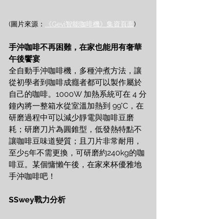
(圖片來源：
《Gevi智能咖啡機》集資頁面
)
手沖咖啡不再困難，在家也能用有奢華
午後饗宴
全自動手沖咖啡機，多種沖煮方法，讓
從初學者到咖啡成癮者都可以製作屬於
自己的咖啡。1000W 加熱系統可在 4 分
鐘內將一整箱水從室溫加熱到 99°C，在
研磨過程中可以減少靜電與咖啡豆磨
耗；研磨刀片為圓錐型，低發熱特點不
讓咖啡豆味道變質；且刀片非常耐用，
至少5年不需更換，可研磨約240kg的咖
啡豆。某個慵懶午後，在家來杯優雅地
手沖咖啡吧！
SSwey戰力分析