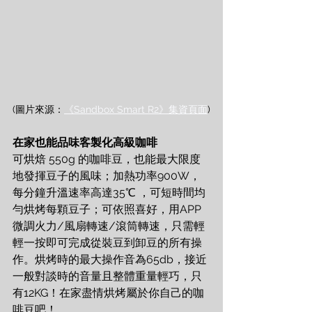
(圖片來源：
《Sandbox Smart R2》集資頁面
)
在家也能品味客製化高級咖啡
可烘焙 550g 的咖啡豆，也能最大限度
地發揮豆子的風味；加熱功率900W，
每分鐘升溫速率高達35℃ ，可短時間均
勻烘烤每顆豆子；可依照喜好，用APP
微調火力/風扇轉速/滾筒轉速，只需輕
輕一按即可完成從裝豆到卸豆的所有操
作。烘烤時的最大操作音為65db，接近
一般對談時的音量且整體重量輕巧，只
有12KG！在家盡情烘烤屬於你自己的咖
啡豆吧！