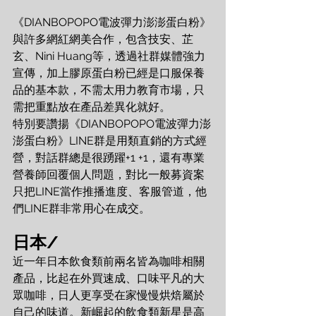
《DIANBOPOPO電波彈力澎澎蛋白粉》
與許多網紅網美合作，包含技安、芷
玄、Nini Huang等，透過社群媒體強力
宣傳，加上膠原蛋白粉已經是口服保養
品的基本款，不需太用力教育市場，只
需把重點放在產品差異化就好。
特別要讚揚《DIANBOPOPO電波彈力澎
澎蛋白粉》LINE群是用類直銷的方式經
營，對話群總是很踴躍+1 +1，還有專業
營養師回覆個人問題，對比一般募資案
只把LINE當作推播進度、客服管道，他
們LINE群非常用心在成交。
日本/
近一年日本飲食類前兩名皆為咖啡相關
產品，比起在外買速成、口味平凡的大
眾咖啡，日人更享受在家慢慢烘焙屬於
自己的味道。新崛起的飲食類新星是高