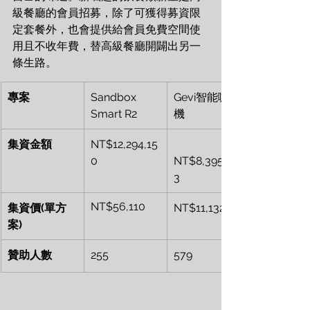
級餐廳的會員招募，除了可獲得募資限
定套餐外，也會提供給會員免費空間使
用且不收年費，替高級餐廳開闢出另一
條生路。
專案
Sandbox 
Gevi智能咖啡
Smart R2
機
集資金額
NT$12,294,15
0
NT$8,395,89
3
NT$56,110
集資價(單方
NT$11,132
案)
贊助人數
255
579