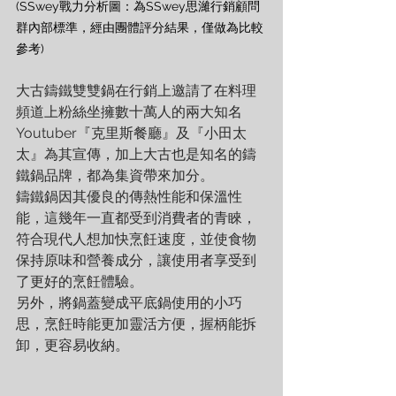
(SSwey戰力分析圖：為SSwey思濰行銷顧問
群內部標準，經由團體評分結果，僅做為比較
參考)
大古鑄鐵雙雙鍋在行銷上邀請了在料理
頻道上粉絲坐擁數十萬人的兩大知名
Youtuber『克里斯餐廳』及『小田太
太』為其宣傳，加上大古也是知名的鑄
鐵鍋品牌，都為集資帶來加分。
鑄鐵鍋因其優良的傳熱性能和保溫性
能，這幾年一直都受到消費者的青睞，
符合現代人想加快烹飪速度，並使食物
保持原味和營養成分，讓使用者享受到
了更好的烹飪體驗。
另外，將鍋蓋變成平底鍋使用的小巧
思，烹飪時能更加靈活方便，握柄能拆
卸，更容易收納。