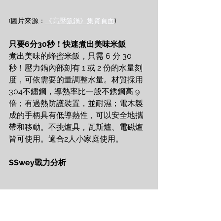
(圖片來源：
《高壓飯鍋》集資頁面
)
只要6分30秒！快速煮出美味米飯
煮出美味的蜂蜜米飯，只需 6 分 30 
秒！壓力鍋內部刻有 1 或 2 份的水量刻
度，可依需要的量調整水量。材質採用
304不鏽鋼，導熱率比一般不銹鋼高 9 
倍；有過熱防護裝置，並耐濕；電木製
成的手柄具有低導熱性，可以安全地攜
帶和移動。不挑爐具，瓦斯爐、電磁爐
皆可使用。適合2人小家庭使用。
SSwey戰力分析