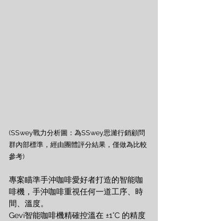
(SSwey戰力分析圖：為SSwey思濰行銷顧問
群內部標準，經由團體評分結果，僅做為比較
參考)
專案瞄準手沖咖啡愛好者打造的智能咖
啡機，手沖咖啡重視任何一道工序、時
間、溫度。
Gevi智能咖啡機精確控溫在 ±1°C 的精度