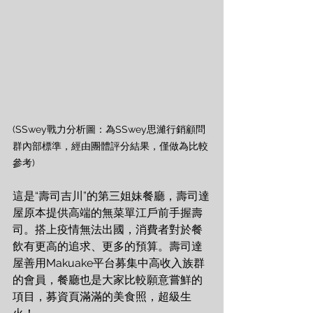
(SSwey戰力分析圖：為SSwey思濰行銷顧問
群內部標準，經由團體評分結果，僅做為比較
參考)
這是“壽司吉川”的第三姐妹餐廳，壽司達
屋原本提供高端的無菜單江戶前手握壽
司。搭上疫情無法出國，消費者對於餐
飲有更高的追求、更多的預算。壽司達
屋善用Makuake平台募集中高收入族群
的會員，餐廳也是大家比較願意嘗鮮的
項目，募資頁滿滿的美食照，超級生