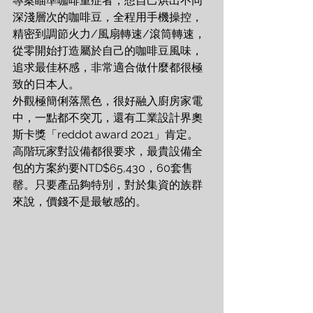
專案瞄準咖啡重症者，想自己烘出不同
深淺層次的咖啡豆，全程用手機操控，
精密到調節火力/風扇轉速/滾筒轉速，
從零開始打造屬於自己的咖啡豆風味，
追求最佳杯感，非常適合做什麼都很極
致的日本人。
外觀極簡俐落黑色，很好融入廚房家電
中，一點都不突兀，還有工業設計界奧
斯卡獎「reddot award 2021」肯定。
高階玩家對設備都很要求，最貴設備全
包的方案約要NTD$65,430，60套售
罄。只要產品夠特別，對於集資的族群
來說，價錢不是最敏感的。