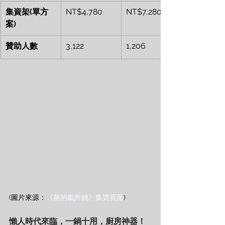
集資架(單方
NT$4,780
NT$7,280
案)
贊助人數
3,122
1,206
(圖片來源：
《蒸的氣炸鍋》集資頁面
)
懶人時代來臨，一鍋十用，廚房神器！