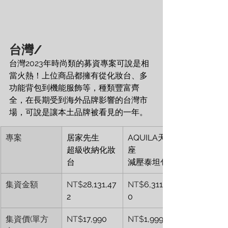
台灣/
台灣2023年時尚類的募資專案可說是相
當火熱！上位商品都擁有從化妝台、多
功能背包到機能服飾等，種類豐富齊
全，在長期受到海外品牌影響的台灣市
場，可說是讓本土品牌被看見的一年。
專案
居家先生 
AQUILA天鷹
超級收納化妝
座 
台
減壓泰坦包
集資金額
NT$
28,131,47
NT$
6,311,05
2
0
集資價(單方
NT$
17,990
NT$
1,999