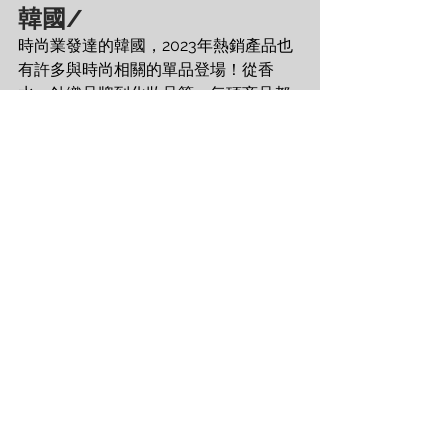
韓國/
時尚業發達的韓國，2023年熱銷產品也
有許多與時尚相關的單品登場！從香
水、針織品牌到化妝品等，每項商品都
具有競爭力與獨特性。
專案
Arencia 天然
德瑪自然 珍珠
年糕皂
安瓶
集資金額
NT$12,591,75
NT$11,836,9
6
60
集資價(單方
NT$595
NT$921
案)
贊助人數
8,808
5,085
平台
Wadiz
Wadiz