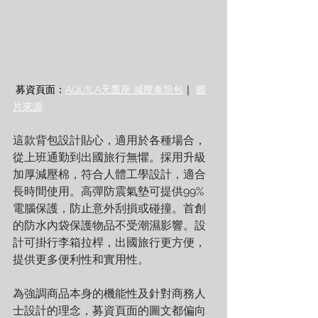
 募資頁面：
AQUILA天鷹座 減壓泰坦包
｜ 
圖
片來源
這款背包設計貼心，適用於各種場合，
從上班通勤到出國旅行無懼。採用升級
加厚減壓棉，符合人體工學設計，適合
長時間使用。高彈防震氣墊可提供99%
電腦保護，防止意外刮損或碰撞。首創
的防水內袋保護物品不受潮濕影響。設
計可掛行李箱拉桿，出國旅行更方便，
提供更多便利性和實用性。
為強調商品本身的機能性及針對商務人
士設計的理念，募資頁面的圖文都偏向