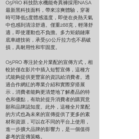
O5PRO 科技防水機能奇異褲採用NASA
最新黑科技面料，帶來涼爽體驗，穿著
時可降低5度體感溫度，即使在炎熱天氣
中也感到清涼舒適。僅重288克，輕薄舒
適，即使運動也不負擔。多力矩鎖鏈庫
底車縫技術，承受50公斤拉力也不易破
損，具耐用性和牢固度。
O5PRO 專注於全片業配的宣傳方式，相
較於僅在影片中插入短暫宣傳，這種方
式能夠提供更豐富的資訊給消費者。透
過合作網紅的專業介紹和實際穿搭展
示，消費者能夠更清楚地了解產品的特
色和優點，有助於提升消費者的購買意
願和品牌認知度。此外，這種全片業配
的方式也為未來的宣傳提供了更多的素
材和資源，可以在不同的平台上使用，
進一步擴大品牌的影響力，是一個值得
參考的宣傳策略。