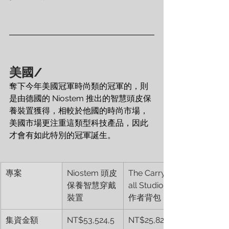
美國
/
奪下今年美國冠軍時尚類的冠軍的，則
是由德國的 Niostem 推出的智慧頭皮保
養裝置獲得，相較於他國的時尚市場，
美國市場更注重這類型科技產品，因此
才會有如此特別的冠軍誕生。
專案
Niostem 頭皮
The Carry-
保養智慧穿戴
all Studio創
裝置
作者背包
集資金額
NT$53,524,5
NT$25,821,23