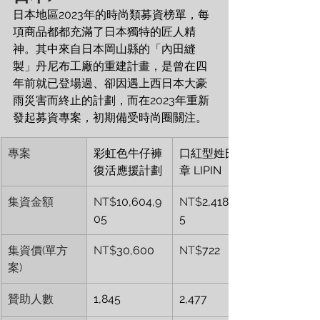
日本地區2023年的時尚類募資榜單，每
項商品都都充滿了日本獨特的匠人精
神。其中來自日本岡山縣的「內田縫
製」丹尼布工廠的重建計畫，是曾在四
年前就已登場過、卻因遇上西日本大豪
雨災害而終止的計劃，而在2023年重新
發起募資專案，初期備受時尚圈關注。
專案
彩虹色牛仔褲 
口紅型姓氏印
復活應援計劃
章 LIPIN 
集資金額
NT$
10,604,9
NT$
2,418,96
05
5
集資價(單方
NT$
30,600
NT$
722
案)
贊助人數
1,845
2,477