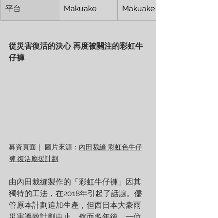
平台
Makuake
Makuake
從災害復活的決心 再度被關注的彩虹牛
仔褲 
募資頁面｜ 圖片來源：
內田裁縫 
彩虹色牛仔
褲 復活應援計劃
由內田裁縫製作的「彩虹牛仔褲」因其
獨特的工法，在2018年引起了話題。儘
管原本計劃追加生產，但西日本大豪雨
災害導致計劃中止。然而多年後，一位