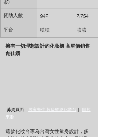
案)
贊助人數
940
2,754
平台
嘖嘖
嘖嘖
擁有一切理想設計的化妝櫃 高單價銷售
創佳績 
 募資頁面：
居家先生 超級收納化妝台
｜ 
圖片
來源
這款化妝台專為台灣女性量身設計，多