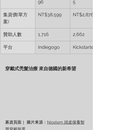
96
5
集資價(單方
NT$38,599
NT$2,876
案)
贊助人數
1,716
2,662
平台
Indiegogo
Kickstarter
穿戴式禿髮治療 來自德國的新希望
募資頁面｜ 圖片來源：
Niostem 
頭皮保養智
慧穿戴裝置