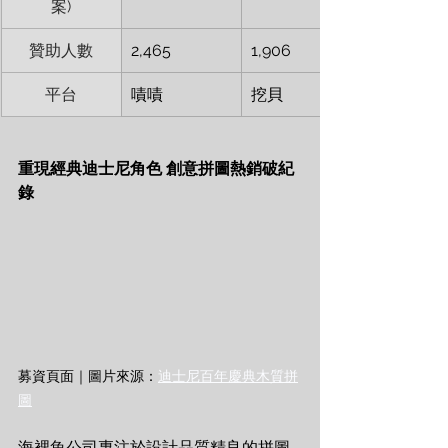
案)
贊助人數
2,465
1,906
平台
嘖嘖
挖
貝
重現經典迪士尼角色 創意拼圖熱銷破紀
錄
募資頁面｜圖片來源：
迪士尼百年慶典木質拼
圖
海裡魚公司專注於設計品質精良的拼圖