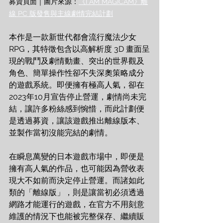
募資頁面｜圖片來源：
《I AM MAGICAM》離
線 PC 版發售與主線劇情完結計劃
本作是一款新世代都會流行魔法少女 
RPG，其特徵包含以高解析度 3D 畫面呈
現的戰鬥及劇情動畫、突出的世界觀及
角色、簡單操作性卻不失深奧策略成分
的遊戲系統。即便擁有極高人氣，卻在
2023年10月宣告停止營運，劇情尚未完
結，讓許多粉絲感到惋惜，而此計劃便
是透過募資，讓該遊戲推出離線版本、
並製作當初沒能完結的劇情。
在瞬息萬變的日本遊戲市場中，即便是
擁有高人氣的作品，也可能因為營收表
現大不如前而決定停止營運。而諸如此
類的「離線版」，則是讓當初必須透過
網路才能運行的遊戲，在官方不用刻意
維護的情況下也能被完整保存、繼續販