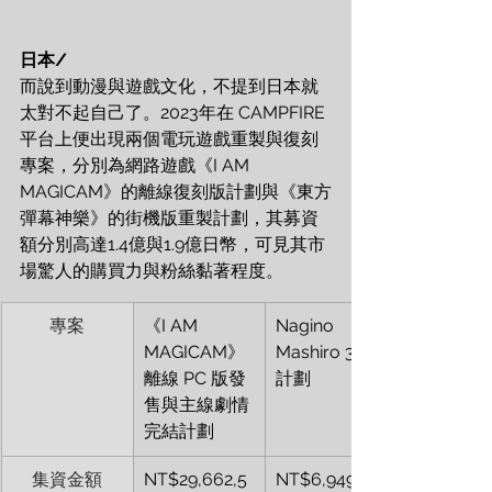
日本/ 
而說到動漫與遊戲文化，不提到日本就
太對不起自己了。2023年在 CAMPFIRE 
平台上便出現兩個電玩遊戲重製與復刻
專案，分別為網路遊戲《I AM 
MAGICAM》的離線復刻版計劃與《東方
彈幕神樂》的街機版重製計劃，其募資
額分別高達1.4億與1.9億日幣，可見其市
場驚人的購買力與粉絲黏著程度。
專案
《I AM 
Nagino 
MAGICAM》
Mashiro 3D化
離線 PC 版發
計劃
售與主線劇情
完結計劃
集資金額
NT$29,662,5
NT$6,949,113