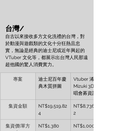
台灣/
自古以來接收多方文化洗禮的台灣，對
於動漫與遊戲類的文化十分狂熱且忠
實，無論是經典的迪士尼或近年興起的 
VTuber 文化等，都展示出台灣人民那遠
超他國的驚人消費實力。
專案
迪士尼百年慶
Vtuber 浠 
典木質拼圖
Mizuki 3D演
唱會募資計劃
集資金額
NT$19,519,82
NT$8,736,15
4
2
集資價(單方
NT$1,380
NT$1,000