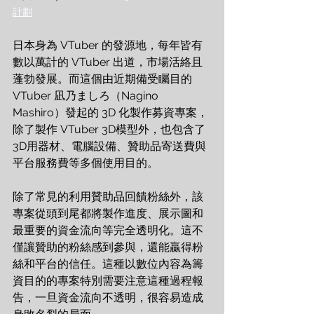
計劃
日本身為 VTuber 的發源地，每年皆有
數以萬計的 VTuber 出道，市場活絡且
蓬勃發展。而這個由近期備受矚目的 
VTuber 凪乃ましろ（Nagino 
Mashiro）發起的 3D 化製作募資專案，
除了製作 VTuber 3D模型外，也包含了
3D用器材、電腦設備、贊助品寄送費與
平台服務費等多個使用目的。
除了常見的利用贊助品回饋粉絲外，該
專案從頭到尾都將製作進度、展示圖和
最重要的資金流向等完全透明化。這不
僅讓贊助的粉絲感到參與，還能贏得粉
絲和平台的信任。這種以數位內容為籌
資目的的專案特別需要注意這種過程報
告，一旦資金流向不透明，很容易造成