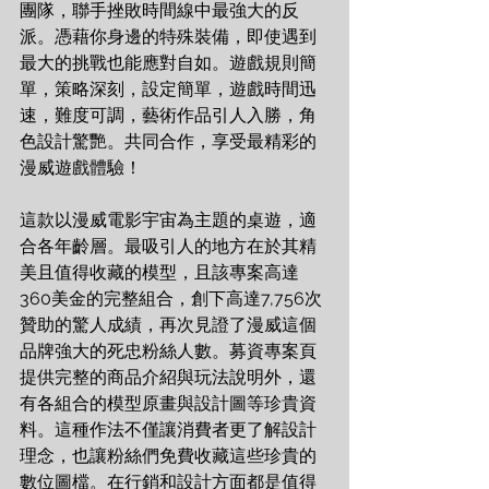
團隊，聯手挫敗時間線中最強大的反
派。憑藉你身邊的特殊裝備，即使遇到
最大的挑戰也能應對自如。遊戲規則簡
單，策略深刻，設定簡單，遊戲時間迅
速，難度可調，藝術作品引人入勝，角
色設計驚艷。共同合作，享受最精彩的
漫威遊戲體驗！
這款以漫威電影宇宙為主題的桌遊，適
合各年齡層。最吸引人的地方在於其精
美且值得收藏的模型，且該專案高達
360美金的完整組合，創下高達7,756次
贊助的驚人成績，再次見證了漫威這個
品牌強大的死忠粉絲人數。募資專案頁
提供完整的商品介紹與玩法說明外，還
有各組合的模型原畫與設計圖等珍貴資
料。這種作法不僅讓消費者更了解設計
理念，也讓粉絲們免費收藏這些珍貴的
數位圖檔。在行銷和設計方面都是值得