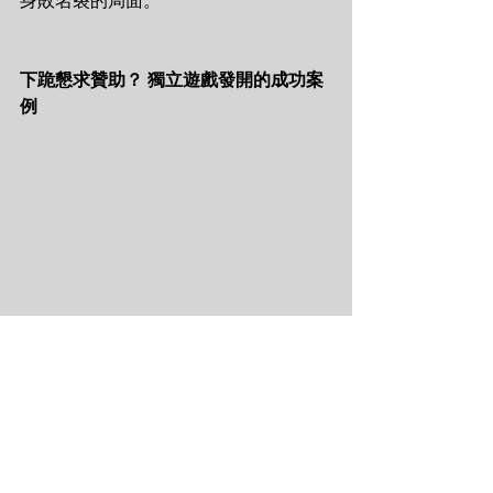
身敗名裂的局面。
下跪懇求贊助？ 獨立遊戲發開的成功案
例
募資頁面｜圖片來源：
《誓約深淵》遊戲製作
計劃
なるにぃ（Narunii）是日本一位知名遊
戲實況 YouTuber，而除了實況本業外，
私底下也是位遊戲開發者，而這次的募