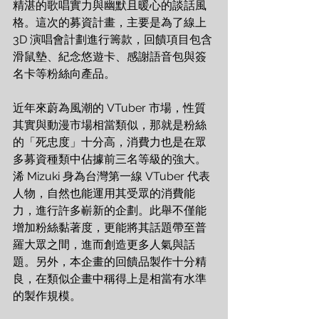
精湛的歌唱實力與幽默且暖心的談話風
格。這次的募資計畫，主要是為了線上
3D 演唱會計劃進行籌款，回饋項目包含
滑鼠墊、紀念悠遊卡、感謝語音包與簽
名卡等粉絲向產品。
近年來蔚為風潮的 VTuber 市場，性質
其實與動漫市場相當類似，那就是粉絲
的「死忠度」十分高，消費力也是在眾
多募資種類中佔據前三名等級的強大。
浠 Mizuki 身為台灣第一線 VTuber 代表
人物，自然也能運用其受眾的消費能
力，進行許多嶄新的企劃。此舉不僅能
增加粉絲黏著度，更能將其話題帶至普
羅大眾之間，進而創造更多人氣與話
題。另外，本企畫的回饋品製作十分精
良，在類似企畫中稱得上是相當有水準
的製作規模。